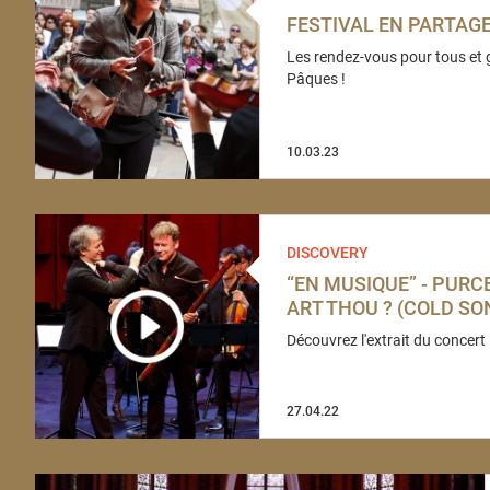
FESTIVAL EN PARTAGE
Les rendez-vous pour tous et g
Pâques !
10.03.23
DISCOVERY
“EN MUSIQUE” - PURC
ART THOU ? (COLD SO
Découvrez l'extrait du concert 
27.04.22