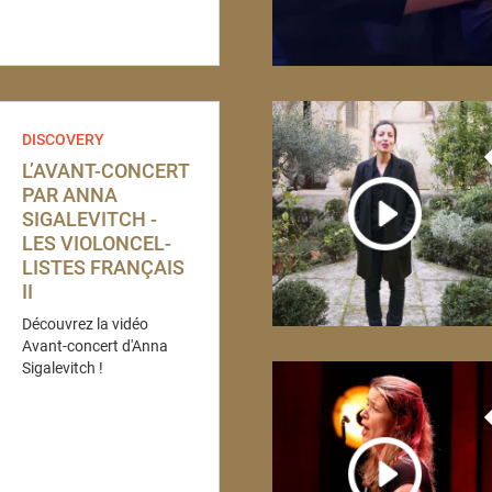
DISCOVERY
L’AVANT-CONCERT
PAR ANNA
SIGALEVITCH -
LES VIOLON­CEL­
LISTES FRANÇAIS
II
Découvrez la vidéo
Avant-concert d'Anna
Sigalevitch !