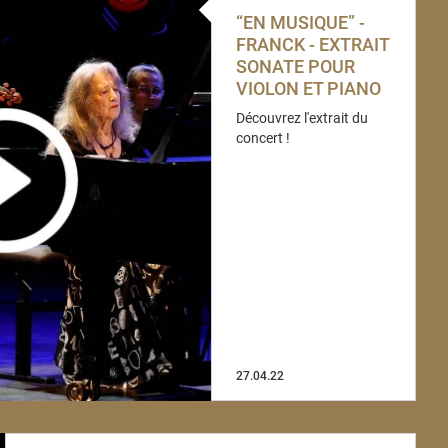
“EN MUSIQUE” -
FRANCK - EXTRAIT
SONATE POUR
VIOLON ET PIANO
Découvrez l'extrait du
concert !
27.04.22