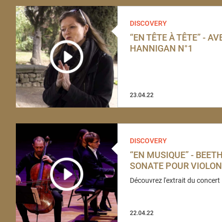
DISCOVERY
“EN TÊTE À TÊTE” - A
HANNIGAN N°1
23.04.22
DISCOVERY
“EN MUSIQUE” - BEET
SONATE POUR VIOLON­
Découvrez l'extrait du concert 
22.04.22