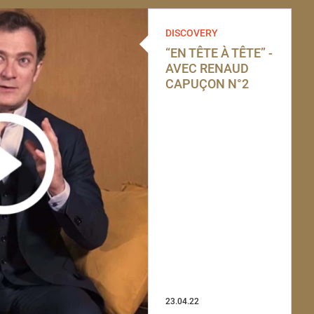
DISCOVERY
“EN TÊTE À TÊTE” -
AVEC RENAUD
CAPUÇON N°2
23.04.22