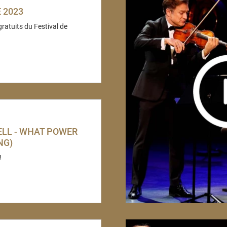
 2023
ratuits du Festival de
ELL - WHAT POWER
NG)
!