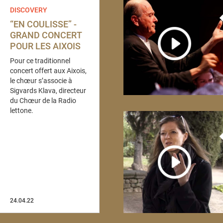
DISCOVERY
“EN COULISSE” -
GRAND CONCERT
POUR LES AIXOIS
Pour ce traditionnel
concert offert aux Aixois,
le chœur s’associe à
Sigvards Klava, directeur
du Chœur de la Radio
lettone.
24.04.22