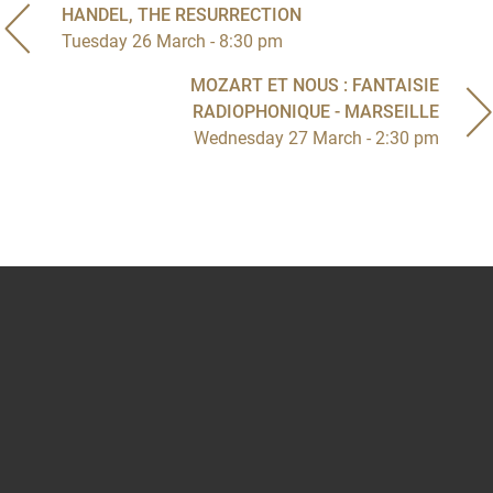
HANDEL, THE RESURRECTION
Tuesday 26 March - 8:30 pm
MOZART ET NOUS : FANTAISIE
RADIOPHONIQUE - MARSEILLE
Wednesday 27 March - 2:30 pm