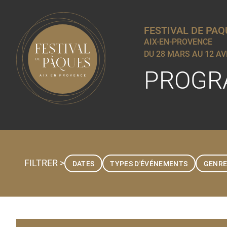
FESTIVAL DE PAQ
AIX-EN-PROVENCE
DU 28 MARS AU 12 AV
PROGR
FILTRER >
DATES
TYPES D'ÉVÉNEMENTS
GENRE