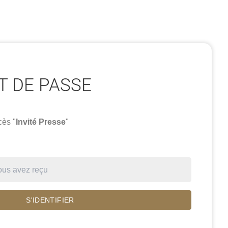
OT DE PASSE
cès "
Invité Presse
"