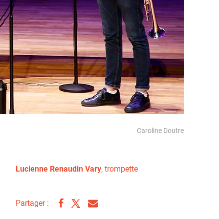
Caroline Doutre
Lucienne Renaudin Vary
, trompette
Partager :