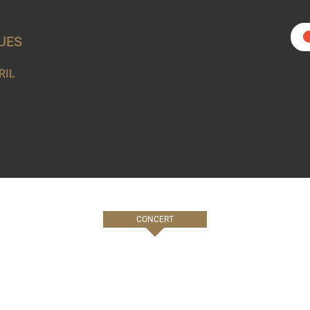
UES
RIL
N 2023
CONCERT