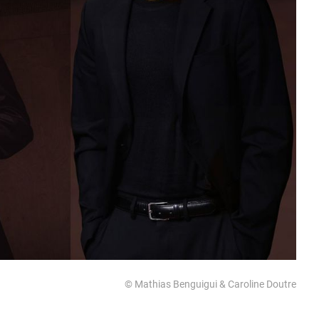
© Mathias Benguigui & Caroline Doutre