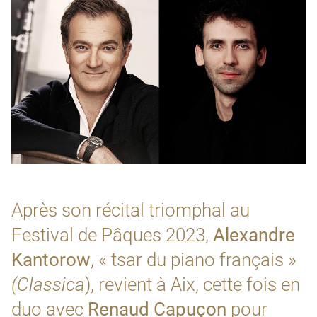
Après son récital triomphal au
Festival de Pâques 2023,
Alexandre
Kantorow
, « tsar du piano français »
(Classica
), revient à Aix, cette fois en
duo avec
Renaud Capuçon
pour